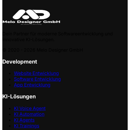
Dein Partner für moderne Softwareentwicklung und
innovative KI-Lösungen.
© 2020 -
2026
Melo Designer GmbH
Development
Website Entwicklung
Software Entwicklung
App Entwicklung
KI-Lösungen
KI Voice Agent
KI Automation
KI Agents
KI Trainings