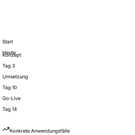
Start
Heute
Konzept
Tag 3
Umsetzung
Tag 10
Go-Live
Tag 14
Konkrete Anwendungsfälle