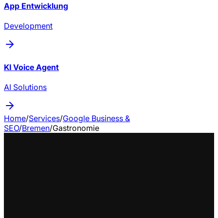
App Entwicklung
Development
KI Voice Agent
AI Solutions
Home
/
Services
/
Google Business &
SEO
/
Bremen
/
Gastronomie