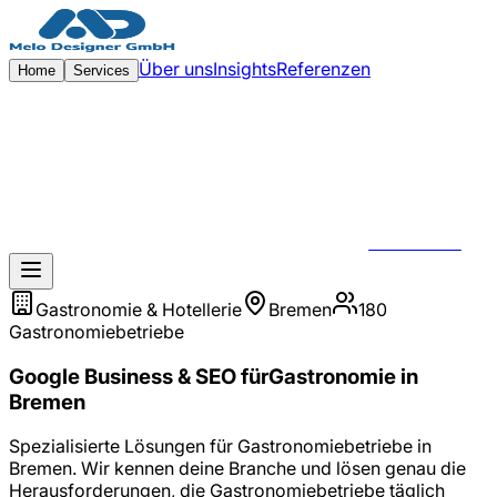
Zum Hauptinhalt springen
Über uns
Insights
Referenzen
Home
Services
KONTAKT
Gastronomie & Hotellerie
Bremen
180
Gastronomiebetriebe
Google Business & SEO
für
Gastronomie
in
Bremen
Spezialisierte Lösungen für
Gastronomiebetriebe
in
Bremen
. Wir kennen deine Branche und lösen genau die
Herausforderungen, die
Gastronomiebetriebe
täglich