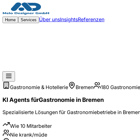
Zum Hauptinhalt springen
Über uns
Insights
Referenzen
Home
Services
Gastronomie & Hotellerie
Bremen
180
Gastronomie
KI Agents
für
Gastronomie
in
Bremen
Spezialisierte Lösungen für
Gastronomiebetriebe
in
Breme
Wie 10 Mitarbeiter
Nie krank/müde