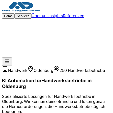
Zum Hauptinhalt springen
Über uns
Insights
Referenzen
Home
Services
KONTAKT
Handwerk
Oldenburg
250
Handwerksbetriebe
KI Automation
für
Handwerksbetriebe
in
Oldenburg
Spezialisierte Lösungen für
Handwerksbetriebe
in
Oldenburg
. Wir kennen deine Branche und lösen genau
die Herausforderungen, die
Handwerksbetriebe
täglich
begegnen.