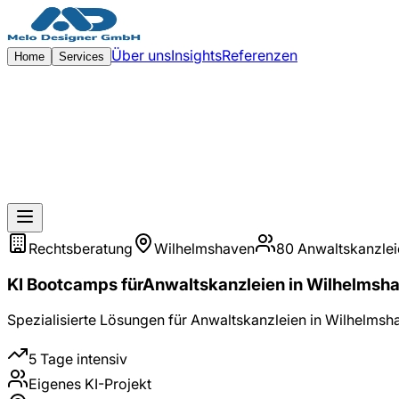
Zum Hauptinhalt springen
Über uns
Insights
Referenzen
Home
Services
Rechtsberatung
Wilhelmshaven
80
Anwaltskanzlei
KI Bootcamps
für
Anwaltskanzleien
in
Wilhelmsh
Spezialisierte Lösungen für
Anwaltskanzleien
in
Wilhelmsh
5 Tage intensiv
Eigenes KI-Projekt