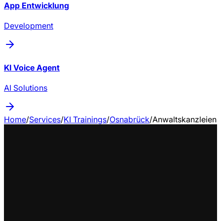
App Entwicklung
Development
KI Voice Agent
AI Solutions
Home
/
Services
/
KI Trainings
/
Osnabrück
/
Anwaltskanzleien