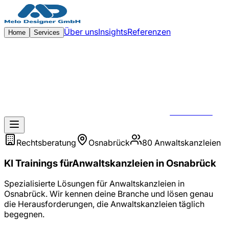
Zum Hauptinhalt springen
Über uns
Insights
Referenzen
Home
Services
KONTAKT
Rechtsberatung
Osnabrück
80
Anwaltskanzleien
KI Trainings
für
Anwaltskanzleien
in
Osnabrück
Spezialisierte Lösungen für
Anwaltskanzleien
in
Osnabrück
. Wir kennen deine Branche und lösen genau
die Herausforderungen, die
Anwaltskanzleien
täglich
begegnen.