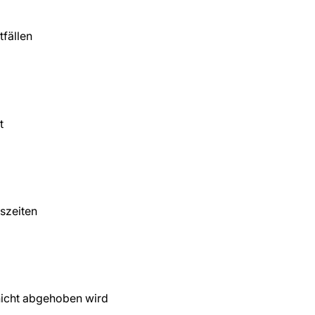
tfällen
t
gszeiten
nicht abgehoben wird