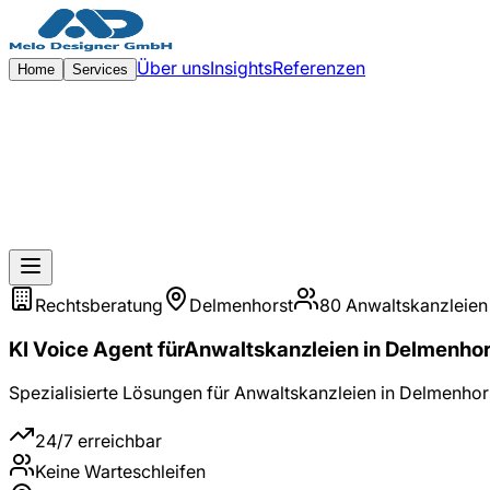
Zum Hauptinhalt springen
Über uns
Insights
Referenzen
Home
Services
Rechtsberatung
Delmenhorst
80
Anwaltskanzleien
KI Voice Agent
für
Anwaltskanzleien
in
Delmenhor
Spezialisierte Lösungen für
Anwaltskanzleien
in
Delmenhor
24/7 erreichbar
Keine Warteschleifen