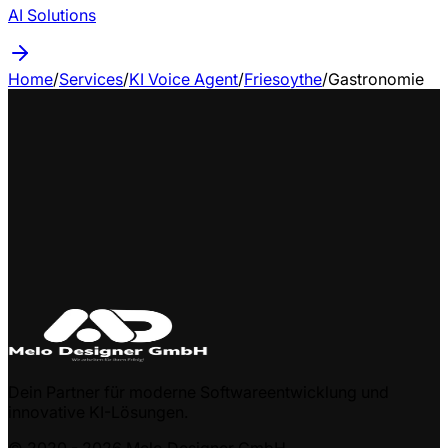
AI Solutions
Home
/
Services
/
KI Voice Agent
/
Friesoythe
/
Gastronomie
Dein Partner für moderne Softwareentwicklung und
innovative KI-Lösungen.