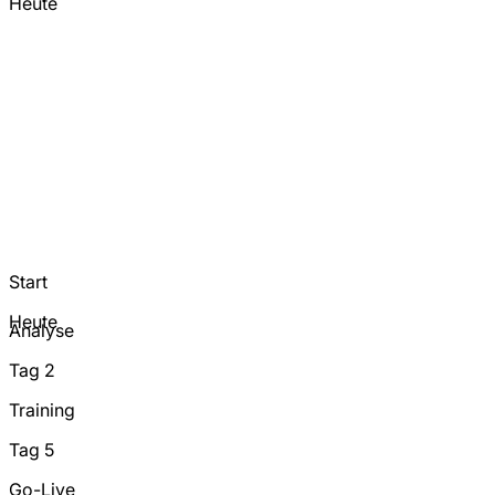
Heute
Start
Heute
Analyse
Tag 2
Training
Tag 5
Go-Live