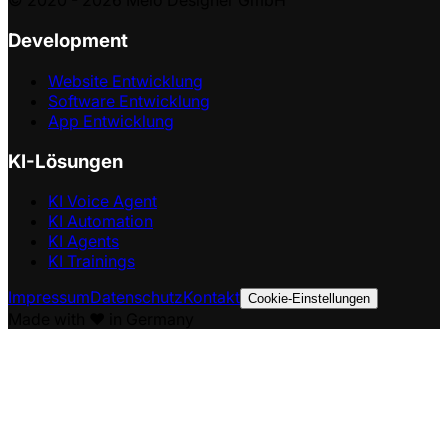
© 2020 -
2026
Melo Designer GmbH
Development
Website Entwicklung
Software Entwicklung
App Entwicklung
KI-Lösungen
KI Voice Agent
KI Automation
KI Agents
KI Trainings
Impressum
Datenschutz
Kontakt
Cookie-Einstellungen
Made with ❤️ in Germany