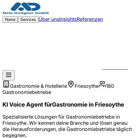
Zum Hauptinhalt springen
Über uns
Insights
Referenzen
Home
Services
KONTAKT
Gastronomie & Hotellerie
Friesoythe
180
Gastronomiebetriebe
KI Voice Agent
für
Gastronomie
in
Friesoythe
Spezialisierte Lösungen für
Gastronomiebetriebe
in
Friesoythe
. Wir kennen deine Branche und lösen genau
die Herausforderungen, die
Gastronomiebetriebe
täglich
begegnen.