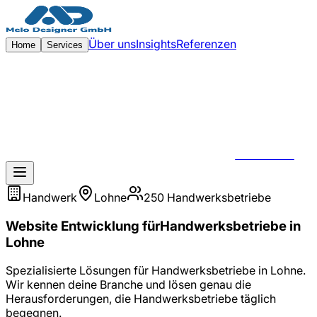
Zum Hauptinhalt springen
Über uns
Insights
Referenzen
Home
Services
KONTAKT
Handwerk
Lohne
250
Handwerksbetriebe
Website Entwicklung
für
Handwerksbetriebe
in
Lohne
Spezialisierte Lösungen für
Handwerksbetriebe
in
Lohne
.
Wir kennen deine Branche und lösen genau die
Herausforderungen, die
Handwerksbetriebe
täglich
begegnen.