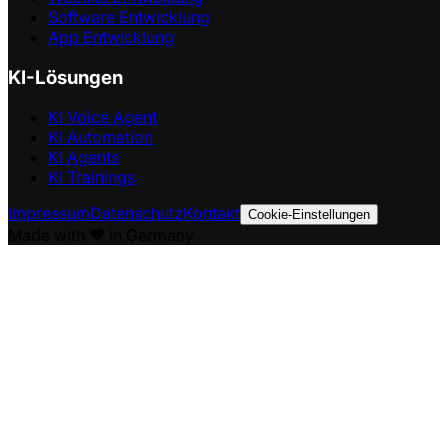
Software Entwicklung
App Entwicklung
KI-Lösungen
KI Voice Agent
KI Automation
KI Agents
KI Trainings
Impressum
Datenschutz
Kontakt
Cookie-Einstellungen
Made with ❤️ in Germany