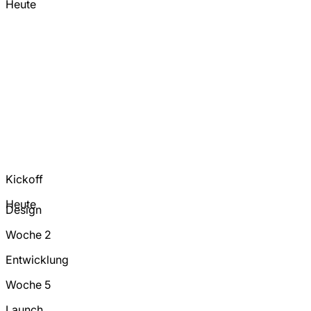
Heute
Kickoff
Heute
Design
Woche 2
Entwicklung
Woche 5
Launch