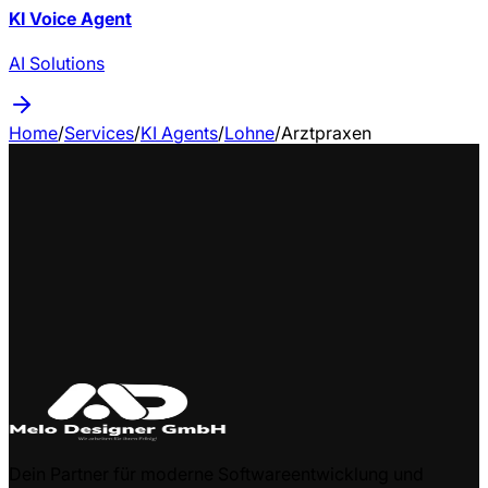
KI Voice Agent
AI Solutions
Home
/
Services
/
KI Agents
/
Lohne
/
Arztpraxen
Dein Partner für moderne Softwareentwicklung und