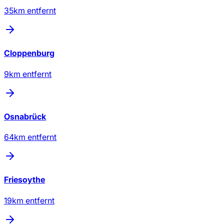
35
km entfernt
Cloppenburg
9
km entfernt
Osnabrück
64
km entfernt
Friesoythe
19
km entfernt