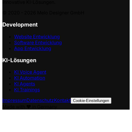
innovative KI-Lösungen.
© 2020 -
2026
Melo Designer GmbH
Development
Website Entwicklung
Software Entwicklung
App Entwicklung
KI-Lösungen
KI Voice Agent
KI Automation
KI Agents
KI Trainings
Impressum
Datenschutz
Kontakt
Cookie-Einstellungen
Made with ❤️ in Germany