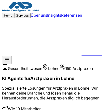
Zum Hauptinhalt springen
Über uns
Insights
Referenzen
Home
Services
KONTAKT
Gesundheitswesen
Lohne
150
Arztpraxen
KI Agents
für
Arztpraxen
in
Lohne
Spezialisierte Lösungen für
Arztpraxen
in
Lohne
. Wir
kennen deine Branche und lösen genau die
Herausforderungen, die
Arztpraxen
täglich begegnen.
Wie 10 Mitarbeiter