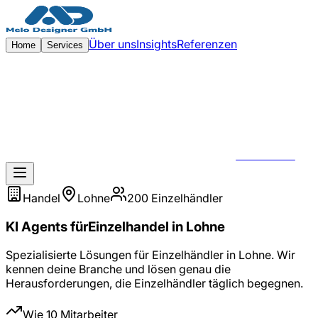
Zum Hauptinhalt springen
Über uns
Insights
Referenzen
Home
Services
KONTAKT
Handel
Lohne
200
Einzelhändler
KI Agents
für
Einzelhandel
in
Lohne
Spezialisierte Lösungen für
Einzelhändler
in
Lohne
. Wir
kennen deine Branche und lösen genau die
Herausforderungen, die
Einzelhändler
täglich begegnen.
Wie 10 Mitarbeiter