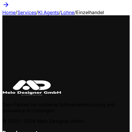
Home
/
Services
/
KI Agents
/
Lohne
/
Einzelhandel
Dein Partner für moderne Softwareentwicklung und
innovative KI-Lösungen.
© 2020 -
2026
Melo Designer GmbH