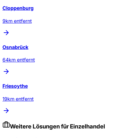
Cloppenburg
9
km entfernt
Osnabrück
64
km entfernt
Friesoythe
19
km entfernt
Weitere Lösungen für
Einzelhandel