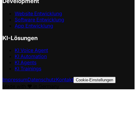
Development
Website Entwicklung
Software Entwicklung
App Entwicklung
KI-Lösungen
KI Voice Agent
KI Automation
KI Agents
KI Trainings
Impressum
Datenschutz
Kontakt
Cookie-Einstellungen
Made with ❤️ in Germany